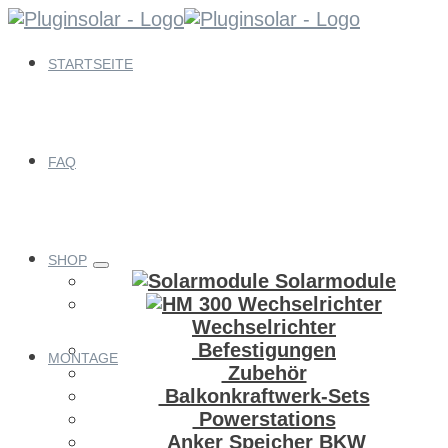
Springe
zum
Inhalt
STARTSEITE
FAQ
SHOP
Solarmodule
Wechselrichter
Befestigungen
MONTAGE
Zubehör
Balkonkraftwerk-Sets
Powerstations
Anker Speicher BKW