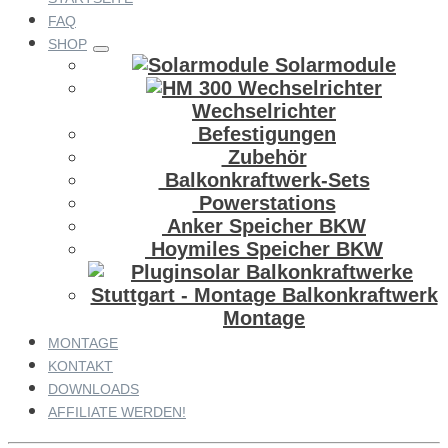
FAQ
SHOP
Solarmodule
Wechselrichter
Befestigungen
Zubehör
Balkonkraftwerk-Sets
Powerstations
Anker Speicher BKW
Hoymiles Speicher BKW
Montage
MONTAGE
KONTAKT
DOWNLOADS
AFFILIATE WERDEN!